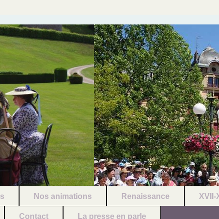
és
Nos animations
Renaissance
XVII-
Contact
La presse en parle